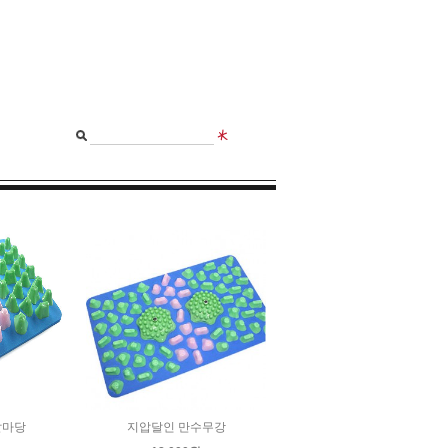
갈마당
지압달인 만수무강