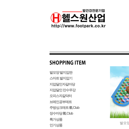
발모양 발지압판
스마트 발지압기
지압달인자갈마당
지압달인 만수무강
오피스자갈닥터
브레인공부매트
주방싱크매트 氣 Club
장수마당 氣 Club
특가상품
발모양
인기상품