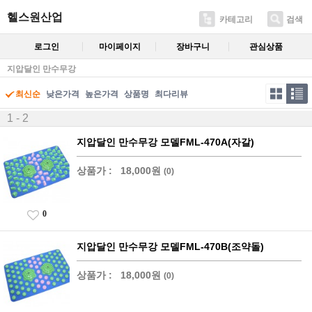
헬스원산업
카테고리
검색
로그인
마이페이지
장바구니
관심상품
지압달인 만수무강
최신순
낮은가격
높은가격
상품명
최다리뷰
1 - 2
지압달인 만수무강 모델FML-470A(자갈)
상품가 :
18,000원
(0)
0
지압달인 만수무강 모델FML-470B(조약돌)
상품가 :
18,000원
(0)